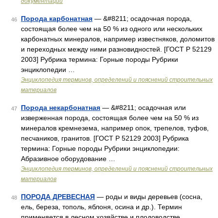
документации
Порода карбонатная
— &#8211; осадочная порода,
46
состоящая более чем на 50 % из одного или нескольких
карбонатных минералов, например известняков, доломитов
и переходных между ними разновидностей. [ГОСТ Р 52129
2003] Рубрика термина: Горные породы Рубрики
энциклопедии …
Энциклопедия терминов, определений и пояснений строительных
материалов
Порода некарбонатная
— &#8211; осадочная или
47
изверженная порода, состоящая более чем на 50 % из
минералов кремнезема, например опок, трепелов, туфов,
песчаников, гранитов. [ГОСТ Р 52129 2003] Рубрика
термина: Горные породы Рубрики энциклопедии:
Абразивное оборудование …
Энциклопедия терминов, определений и пояснений строительных
материалов
ПОРОДА ДРЕВЕСНАЯ
— роды и виды деревьев (сосна,
48
ель, береза, тополь, яблоня, осина и др.). Термин
применяется в лесном хозяйстве и плодоводстве …