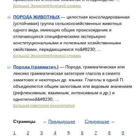
Большой Энциклопедический словарь
ПОРОДА ЖИВОТНЫХ
— целостная консолидированная
49
(устойчивая) группа сельскохозяйственных животных
одного вида, имеющих общее происхождение и
отличающихся специфическими экстерьерно
конституциональными и полезными хозяйственными
свойствами, передающимися по&#8230; …
Большой Энциклопедический словарь
Порода (грамматич.)
— Порода, грамматическая или
50
лексико грамматическая категория глагола в семито
хамитских и некоторых др. языках. Глаголы в одной П.
объединяются общим залоговым или видовым значением
(рефлексивным, взаимным, интенсивным и др.) и
однотипной&#8230; …
Большая советская энциклопедия
Страницы
←
Предыдущая
Следующая
→
1
2
3
4
5
6
7
8
9