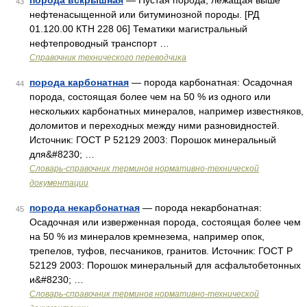
порода вскрышная
— Пустая порода, лежащая выше
43
нефтенасыщенной или битуминозной породы. [РД
01.120.00 КТН 228 06] Тематики магистральный
нефтепроводный транспорт …
Справочник технического переводчика
порода карбонатная
— порода карбонатная: Осадочная
44
порода, состоящая более чем на 50 % из одного или
нескольких карбонатных минералов, например известняков,
доломитов и переходных между ними разновидностей.
Источник: ГОСТ Р 52129 2003: Порошок минеральный
для&#8230; …
Словарь-справочник терминов нормативно-технической
документации
порода некарбонатная
— порода некарбонатная:
45
Осадочная или изверженная порода, состоящая более чем
на 50 % из минералов кремнезема, например опок,
трепелов, туфов, песчаников, гранитов. Источник: ГОСТ Р
52129 2003: Порошок минеральный для асфальтобетонных
и&#8230; …
Словарь-справочник терминов нормативно-технической